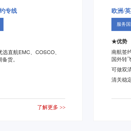
约专线 
欧洲/英
服务国
★优势
南航签
选直航EMC、COSCO、
国外转
期备货。
可做双
清关稳
了解更多 >>