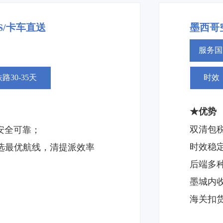
S/卡车直送
墨西哥
服务国
30-35天
时效：
★优势
双清包
安全可靠；
时效稳
选最优航线，清提派效率
后端多
墨城内
海关扣