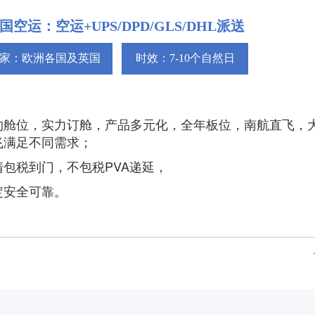
国空运：空运+UPS/DPD/GLS/DHL派送
家：欧洲各国及英国
时效：7-10个自然日
约舱位，实力订舱，产品多元化，全年板位，南航直飞，
飞满足不同需求；
清包税到门，不包税PVA递延，
定安全可靠。