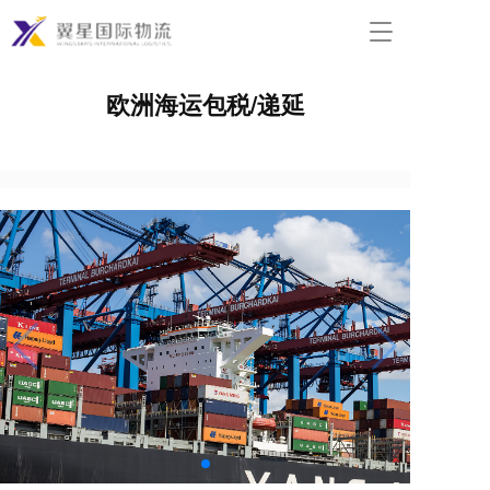
T
o
g
欧洲海运包税/递延
g
l
e
n
a
v
i
g
a
t
i
o
n