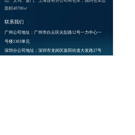
山、义乌、厦门、上海设有分公司和仓库，国内仓库总
面积48700㎡
联系我们
广州公司地址：广州市白云区尖彭路12号一力中心一
号楼1303单元
深圳分公司地址：深圳市龙岗区坂田街道大发路27号
龙璧工业园6栋102​
义乌仓地址：浙江省义乌市稠江街道东宇物流园东河
街388号L2/1层
​中山仓地址：中山市广丰工业大道7号首层之6
厦门仓地址：福建省厦门市集美区灌口镇坑坪路81号
2号仓库
美国分公司：NEWRGY INC